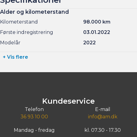
Alder og kilometerstand
Kilometerstand
98.000 km
Første indregistrering
03.01.2022
Modelår
2022
+ Vis flere
Kundeservice
Telefon
E-mail
36 93 10 00
info@am.dk
Mandag - fredag
kl. 07.30 - 17.30