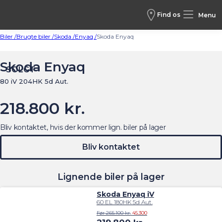
Find os
Menu
Biler /
Brugte biler /
Skoda /
Enyaq /
Skoda Enyaq
Skoda Enyaq
SOLGT
80 iV 204HK 5d Aut.
218.800 kr.
Bliv kontaktet, hvis der kommer lign. biler på lager
Bliv kontaktet
Lignende biler på lager
Skoda Enyaq iV
60 EL 180HK 5d Aut.
Før 265.100 kr.
45.300