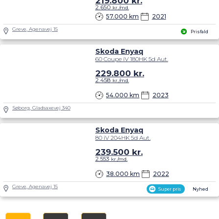
219.800
kr.
2.650
kr./md.
57.000 km
2021
Greve, Agenavej 15
Prisfald
Skoda Enyaq
60 Coupe iV 180HK 5d Aut.
229.800
kr.
2.458
kr./md.
54.000 km
2023
Søborg, Gladsaxevej 340
Skoda Enyaq
80 iV 204HK 5d Aut.
239.500
kr.
2.553
kr./md.
38.000 km
2022
Greve, Agenavej 15
Super pris
Nyhed