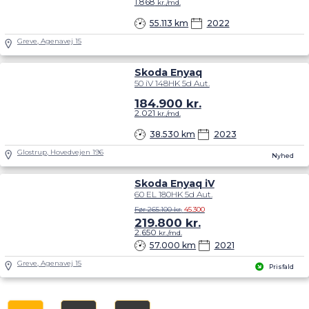
1.868
kr./md.
55.113 km
2022
Greve, Agenavej 15
Skoda Enyaq
50 iV 148HK 5d Aut.
184.900
kr.
2.021
kr./md.
38.530 km
2023
Glostrup, Hovedvejen 196
Nyhed
Skoda Enyaq iV
60 EL 180HK 5d Aut.
Før 265.100 kr.
45.300
219.800
kr.
2.650
kr./md.
57.000 km
2021
Greve, Agenavej 15
Prisfald