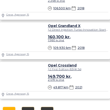
2.348
kr./md.
106.500 km
2018
Greve, Agenavej 15
Opel Grandland X
1,2 Direct Injection Turbo Innovation Start/Stop 130HK 5d 6g
160.100
kr.
1.960
kr./md.
109.930 km
2018
Greve, Agenavej 15
Opel Crossland
1,2 First Edition 83HK 5d
149.700
kr.
2.019
kr./md.
49.817 km
2021
Greve, Agenavej 15