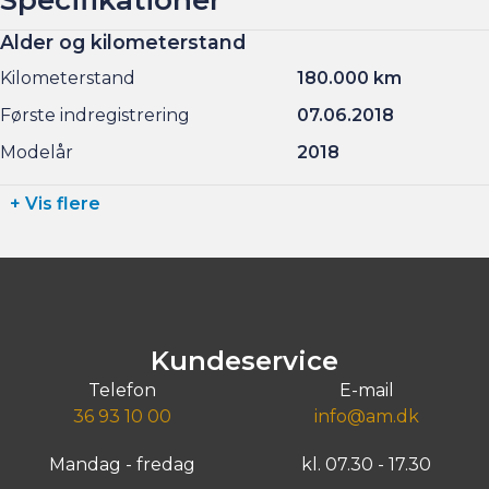
Alder og kilometerstand
Kilometerstand
180.000 km
Første indregistrering
07.06.2018
Modelår
2018
+ Vis flere
Kundeservice
Telefon
E-mail
36 93 10 00
info@am.dk
Mandag - fredag
kl. 07.30 - 17.30