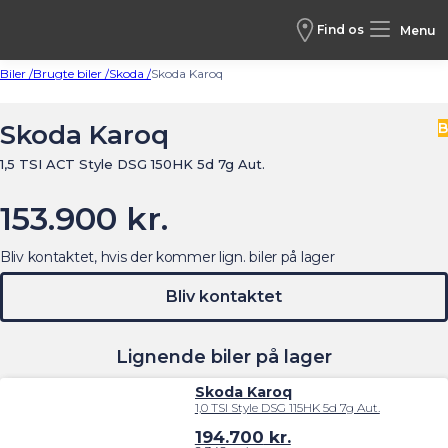
Find os
Menu
Biler /
Brugte biler /
Skoda /
Skoda Karoq
Skoda Karoq
B
1,5 TSI ACT Style DSG 150HK 5d 7g Aut.
153.900 kr.
Bliv kontaktet, hvis der kommer lign. biler på lager
Bliv kontaktet
Lignende biler på lager
Skoda Karoq
1,0 TSI Style DSG 115HK 5d 7g Aut.
194.700
kr.