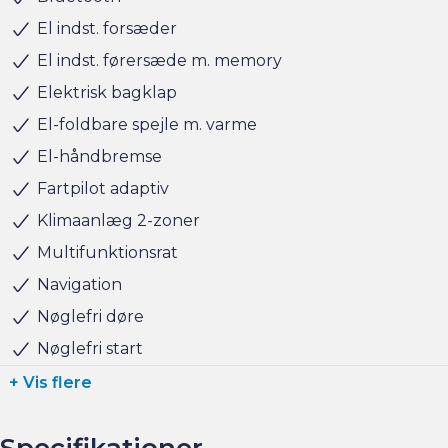
Rækkevidde: (WLTP): 636 km
El indst. forsæder
Hjemmeladning: 11 kw (ca. 6 timer)
El indst. førersæde m. memory
Hurtigladning: 170 kw (10-80% = ca. 25 min)
Elektrisk bagklap
El-foldbare spejle m. varme
BILEN STÅR HOS ANDERSEN & MARTINI - TAASTRUP
El-håndbremse
Fartpilot adaptiv
Klimaanlæg 2-zoner
Multifunktionsrat
Navigation
Nøglefri døre
Nøglefri start
+ Vis flere
Specifikationer