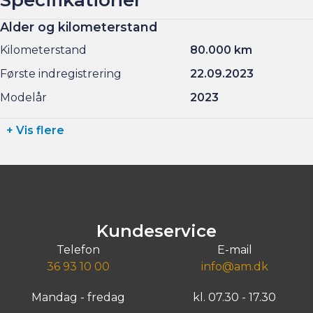
Alder og kilometerstand
Kilometerstand
80.000 km
Første indregistrering
22.09.2023
Modelår
2023
+ Vis flere
Kundeservice
Telefon
E-mail
36 93 10 00
info@am.dk
Mandag - fredag
kl. 07.30 - 17.30