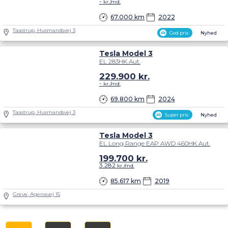
-
kr./md.
67.000 km
2022
Taastrup, Husmandsvej 3
God pris
Nyhed
Tesla Model 3
EL 283HK Aut.
229.900
kr.
-
kr./md.
69.800 km
2024
Taastrup, Husmandsvej 3
Super pris
Nyhed
Tesla Model 3
EL Long Range EAP AWD 460HK Aut.
199.700
kr.
3.282
kr./md.
85.617 km
2019
Greve, Agenavej 15