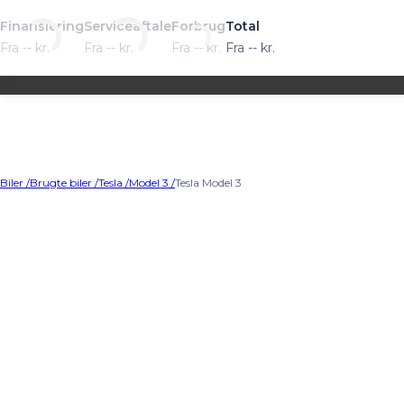
Finansiering
Serviceaftale
Forbrug
Total
Fra
--
kr.
Fra
--
kr.
Fra
--
kr.
Fra
--
kr.
Biler /
Brugte biler /
Tesla /
Model 3 /
Tesla Model 3