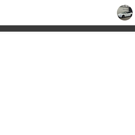
Brugte biler
Nye biler
Værksted
Leasing
Købsguide
Kont