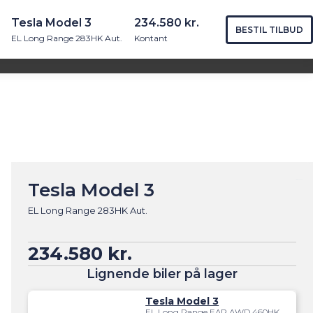
Tesla Model 3
234.580 kr.
BESTIL TILBUD
akt
Book tid
EL Long Range 283HK Aut.
Kontant
Find os
Søg
Tesla Model 3
EL Long Range 283HK Aut.
234.580 kr.
Lignende biler på lager
Tesla Model 3
EL Long Range EAP AWD 460HK Aut.