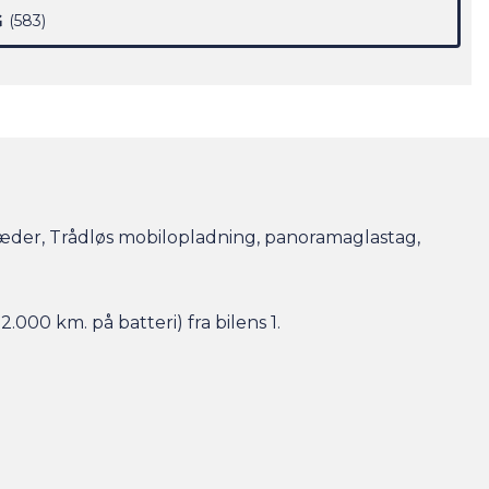
G
583
 sæder, Trådløs mobilopladning, panoramaglastag,
2.000 km. på batteri) fra bilens 1.