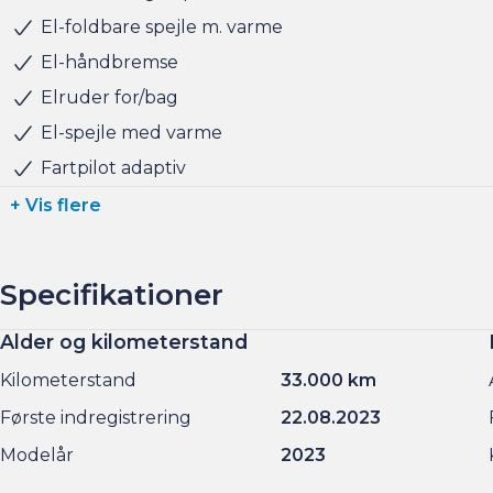
El-foldbare spejle m. varme
El-håndbremse
Elruder for/bag
El-spejle med varme
Fartpilot adaptiv
+ Vis flere
Specifikationer
Alder og kilometerstand
Motor og ydelse
Elektriske egenskaber
Rummelighed og mål
Økonomi
Kilometerstand
0-100 km/t
Batteristørrelse
Køreklar vægt
Brændstofforbrug (NEDC)
6,10 sek.
75,00 kWh
62,50 km/l
33.000 km
1835 kg
Første indregistrering
Tophastighed
Rækkevidde (WLTP)
Totalvægt
Grøn ejerafgift (årlig)
225 km/t
638,00 km
920 kr.
22.08.2023
2149 kg
Modelår
Maksimal effekt
CO2 Udledning
Antal sæder
Leveringsomkostninger (inkl.)
283 HK
0,00 g/km
4.680 kr.
2023
5
Drivmiddel
Maks. ladeeffekt
Bredde
El
170,00 kW
1849 mm