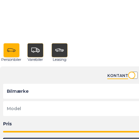
Personbiler
Varebiler
Leasing
KONTANT
Bilmærke
Model