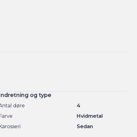
Indretning og type
Antal døre
4
Farve
Hvidmetal
Karosseri
Sedan