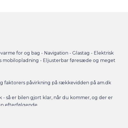
arme for og bag - Navigation - Glastag - Elektrisk
øs mobilopladning - Eljusterbar føresæde og meget
r og faktorers påvirkning på rækkevidden på am.dk
- så er bilen gjort klar, når du kommer, og der er
en efterfølgende.
ing til markedets bedste priser og vilkår, og vi tager
 har behov for at få afsat den.