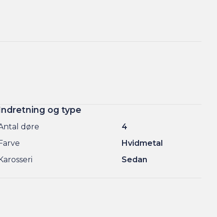
Indretning og type
Antal døre
4
Farve
Hvidmetal
Karosseri
Sedan