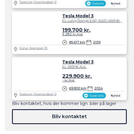
Taastrup, Husmandsvej 3
God pris
Nyhed
Tesla Model 3
EL Long Range EAP AWD 460HK Aut.
199.700
kr.
3.282
kr./md.
85.617 km
2019
Greve, Agenavej 15
Tesla Model 3
EL 283HK Aut.
229.900
kr.
-
kr./md.
69.800 km
2024
Taastrup, Husmandsvej 3
Super pris
Nyhed
Bliv kontaktet, hvis der kommer lign. biler på lager
Bliv kontaktet