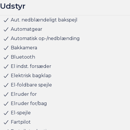
Udstyr
Vi ses i Søborg
Aut. nedblændeligt bakspejl
Infocenter
Klimaanlæg
Kørecomputer
Multifunktionsrat
Musikstreaming via bluetooth
Navigation
Parkeringssensor bag
Parkeringssensor for
Parkeringssensor for/bag
Radio
Servo
Sædevarme for
Sædevarme for/bag
Trådløs mobilopladning
Udvendig temperaturmåler
Fuld LED forlygter
Mørktonede ruder bag
Armlæn
Glastag
Højdejusterbart førersæde
Justerbart rat
Kopholder
Kunstlæder
Rat m. varme
ABS
Airbag
Antispin
Blindvinkelassistent
Isofix
Lyssensor
Selealarm
Startspærre
Vejbaneassistent
Automatgear
Automatisk op-/nedblænding
Bakkamera
Bluetooth
El indst. forsæder
Elektrisk bagklap
El-foldbare spejle
Elruder for
Elruder for/bag
El-spejle
Fartpilot