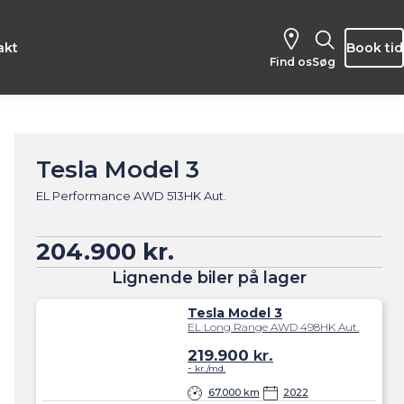
akt
Book tid
Find os
Søg
Tesla Model 3
EL Performance AWD 513HK Aut.
204.900 kr.
Lignende biler på lager
Tesla Model 3
EL Long Range AWD 498HK Aut.
219.900
kr.
-
kr./md.
67.000 km
2022