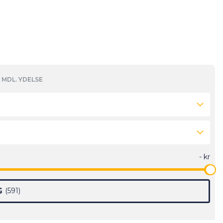
MDL. YDELSE
G
591