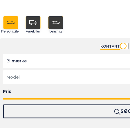
Personbiler
Varebiler
Leasing
KONTANT
Bilmærke
Model
SØ