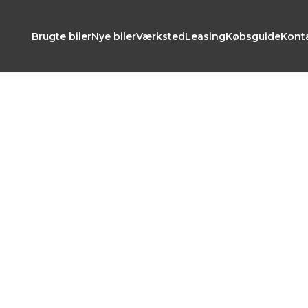
Brugte biler
Nye biler
Værksted
Leasing
Købsguide
Kont