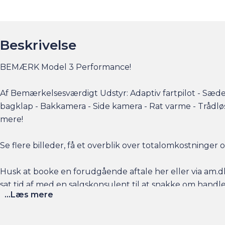
Beskrivelse
BEMÆRK Model 3 Performance!
Af Bemærkelsesværdigt Udstyr: Adaptiv fartpilot - Sædev
bagklap - Bakkamera - Side kamera - Rat varme - Trådl
mere!
Se flere billeder, få et overblik over totalomkostninge
Husk at booke en forudgående aftale her eller via am.dk 
sat tid af med en salgskonsulent til at snakke om handl
...Læs mere
Har du behov for et billån, så kan vi hjælpe med finansier
naturligvis også gerne din nuværende bil i bytte, hvis du