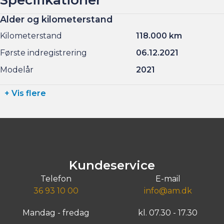
Alder og kilometerstand
Kilometerstand
118.000 km
Første indregistrering
06.12.2021
Modelår
2021
+ Vis flere
Kundeservice
Telefon
E-mail
36 93 10 00
info@am.dk
Mandag - fredag
kl. 07.30 - 17.30