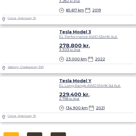
3.282
kr./md.
85.617 km
2019
Greve, Agenavej 15
Tesla Model 3
EL Performance AWD 534HK Aut.
278.800
kr.
3.303
kr./md.
23.000 km
2022
Søborg, Gladsaxevej 340
Tesla Model Y
EL Long Range AWD 514HK 5d Aut.
229.400
kr.
2.756
kr./md.
134.900 km
2021
Greve, Agenavej 15