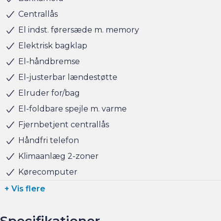
handlen efterfølgende.
Centrallås
El indst. førersæde m. memory
Har du behov for et billån, så kan vi hjælpe med
Elektrisk bagklap
finansiering til markedets bedste priser og vilkår, og vi
El-håndbremse
tager naturligvis også gerne din nuværende bil i bytte,
hvis du har behov for at få afsat den.
El-justerbar lændestøtte
Elruder for/bag
Salgsafdelingen åbningstider.:
El-foldbare spejle m. varme
Man-Fre kl. 10.00 – 17.00
Fjernbetjent centrallås
Lørdag kl. 11.00 - 15.00
Søndag kl. 10.00 - 15.00
Håndfri telefon
Klimaanlæg 2-zoner
Kørecomputer
+ Vis flere
Specifikationer