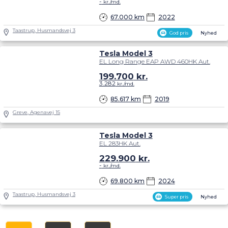
-
kr./md.
67.000 km
2022
Taastrup, Husmandsvej 3
God pris
Nyhed
Tesla Model 3
EL Long Range EAP AWD 460HK Aut.
199.700
kr.
3.282
kr./md.
85.617 km
2019
Greve, Agenavej 15
Tesla Model 3
EL 283HK Aut.
229.900
kr.
-
kr./md.
69.800 km
2024
Taastrup, Husmandsvej 3
Super pris
Nyhed