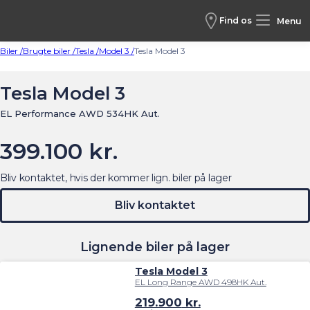
Find os
Menu
Biler /
Brugte biler /
Tesla /
Model 3 /
Tesla Model 3
Tesla Model 3
EL Performance AWD 534HK Aut.
399.100 kr.
Bliv kontaktet, hvis der kommer lign. biler på lager
Bliv kontaktet
Lignende biler på lager
Tesla Model 3
EL Long Range AWD 498HK Aut.
219.900
kr.