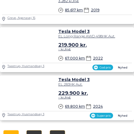
3.282
kr./md.
85.617 km
2019
Greve, Agenavej 15
Tesla Model 3
EL Long Range AWD 498HK Aut.
219.900
kr.
-
kr./md.
67.000 km
2022
Taastrup, Husmandsvej 3
God pris
Nyhed
Tesla Model 3
EL 283HK Aut.
229.900
kr.
-
kr./md.
69.800 km
2024
Taastrup, Husmandsvej 3
Super pris
Nyhed