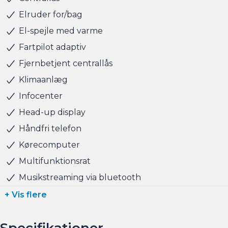
tager naturligvis også gerne din nuværende bil i bytte,
Elruder for/bag
hvis du har behov for at få afsat den.
El-spejle med varme
Fartpilot adaptiv
Salgsafdelingen åbningstider:
Fjernbetjent centrallås
Man-Fre kl. 10.00 - 17.00
Lørdag kl. 11.00 - 15.00
Klimaanlæg
Søndag kl. 10.00 - 15.00
Infocenter
Head-up display
Håndfri telefon
Kørecomputer
Multifunktionsrat
Musikstreaming via bluetooth
+ Vis flere
Specifikationer