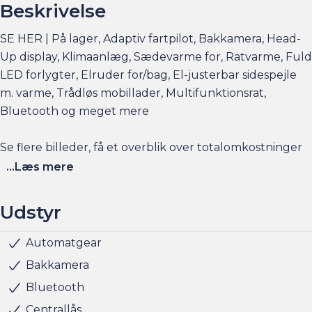
Beskrivelse
SE HER | På lager, Adaptiv fartpilot, Bakkamera, Head-
Up display, Klimaanlæg, Sædevarme for, Ratvarme, Fuld
LED forlygter, Elruder for/bag, El-justerbar sidespejle
m. varme, Trådløs mobillader, Multifunktionsrat,
Bluetooth og meget mere
Se flere billeder, få et overblik over totalomkostninger
og faktorers påvirkning på rækkevidden på am.dk
...Læs mere
Husk at booke en forudgående aftale her eller via
Udstyr
am.dk - så er bilen gjort klar, når du kommer, og der er
sat tid af med en salgskonsulent til at snakke om
Automatgear
Radio
Servo
Sædevarme for
Udvendig temperaturmåler
Alufælge
Fuld LED forlygter
LED baglygter
LED forlygter
LED kørelys
Armlæn
Justerbart rat
Kopholder
Rat m. varme
Splitbagsæde
Stofindtræk
ABS
Airbag
Antispin
ESP
Auto hold
Isofix
Startspærre
5 sæder
handlen efterfølgende.
Bakkamera
Bluetooth
Har du behov for et billån, så kan vi hjælpe med
Centrallås
finansiering til markedets bedste priser og vilkår, og vi