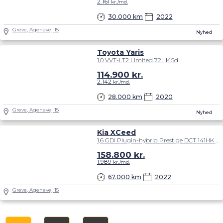
2.161
kr./md.
30.000 km
2022
Greve, Agenavej 15
Nyhed
Toyota Yaris
1,0 VVT-I T2 Limited 72HK 5d
114.900
kr.
2.142
kr./md.
28.000 km
2020
Greve, Agenavej 15
Nyhed
Kia XCeed
1,6 GDI Plugin-hybrid Prestige DCT 141HK 5d 6g Aut.
158.800
kr.
1.989
kr./md.
67.000 km
2022
Greve, Agenavej 15