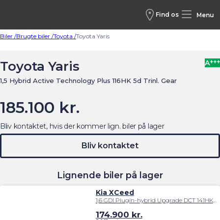
Find os
Menu
Biler /
Brugte biler /
Toyota /
Toyota Yaris
+++
Toyota Yaris
A
1,5 Hybrid Active Technology Plus 116HK 5d Trinl. Gear
185.100 kr.
Bliv kontaktet, hvis der kommer lign. biler på lager
Bliv kontaktet
Lignende biler på lager
Kia XCeed
1,6 GDI Plugin-hybrid Upgrade DCT 141HK 5d 6g Aut.
174.900
kr.