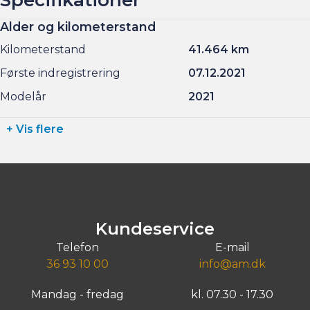
Alder og kilometerstand
Kilometerstand
41.464 km
Første indregistrering
07.12.2021
Modelår
2021
+ Vis flere
Kundeservice
Telefon
E-mail
36 93 10 00
info@am.dk
Mandag - fredag
kl. 07.30 - 17.30