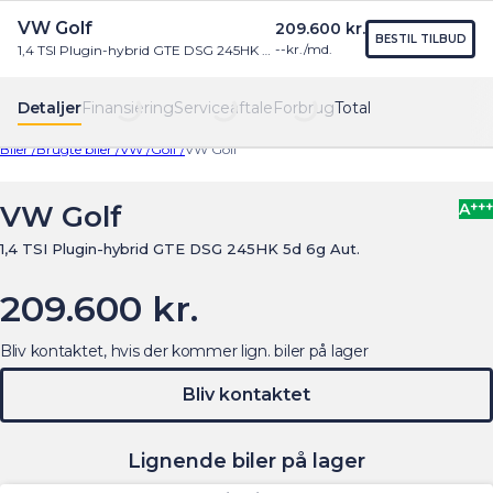
VW Golf
209.600 kr.
Find os
Menu
BESTIL TILBUD
--
kr./md.
1,4 TSI Plugin-hybrid GTE DSG 245HK 5d 6g Aut.
Detaljer
Finansiering
Serviceaftale
Forbrug
Total
Biler /
Brugte biler /
VW /
Golf /
VW Golf
+++
VW Golf
A
1,4 TSI Plugin-hybrid GTE DSG 245HK 5d 6g Aut.
209.600 kr.
Bliv kontaktet, hvis der kommer lign. biler på lager
Bliv kontaktet
Lignende biler på lager