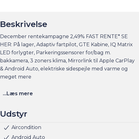
Beskrivelse
December rentekampagne 2,49% FAST RENTE* SE
HER: På lager, Adaptiv fartpilot, GTE Kabine, IQ Matrix
LED forlygter, Parkeringssensorer for/bag m.
bakkamera, 3 zoners klima, Mirrorlink til Apple CarPlay
& Android Auto, elektriske sidespejle med varme og
meget mere
Finansieringseksempel ved en bilpris på f.eks. 299.900
...Læs mere
kr.
Udbetaling: 59.980,- Månedligydelse: 3.099,-, Rente fast
Udstyr
2,49%, Løbetid 96 måneder, ÅOP: 5,67%, Samlede
kreditomkostninger: 57.501,-
Aircondition
Multifunktionsrat
Navigation
Nøglefri start
Parkeringssensor bag
Radio
Regnsensor
Sportssæder
Sædevarme for
Alufælge
Fuld LED forlygter
Kurvelys aktivt
LED kørelys
Armlæn
Kopholder
Splitbagsæde
Stofindtræk
ABS
Airbag
Antispin
ESP
Isofix
Lyssensor
Selealarm
Vejbaneassistent
5 sæder
Parkeringssensor for
Parkeringssensor for/bag
Klimaanlæg 3-zoner
Udvendig temperaturmåler
LED baglygter
LED forlygter
Matrix LED forlygter
Startspærre
Blindvinkelassistent
Bakkamera
Bluetooth
Android Auto