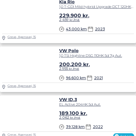
Kia Rio
1,0 T-GDI Mild hybrid Upgrade DCT 120HK 5d 7g Aut.
229.900
kr.
2.459
kr./md.
43.000 km
2023
Greve, Agenavej 15
VW Polo
1,0 TSI Highline DSG 110HK 5d 7g Aut.
200.200
kr.
2.955
kr./md.
96.600 km
2021
Greve, Agenavej 15
VW ID.3
EL Active 204HK 5d Aut.
189.100
kr.
2.062
kr./md.
39.128 km
2022
Greve, Agenavej 15