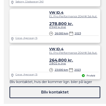
Søborg, Gladsaxevej 340
VW ID.4
EL Pro Performance 204HK 5d Aut.
278.800
kr.
2.940
kr./md.
26.000 km
2023
Greve, Agenavej 15
VW ID.4
EL Pro Performance 204HK 5d Aut.
264.800
kr.
2.802
kr./md.
23.000 km
2023
Greve, Agenavej 15
Prisfald
Bliv kontaktet, hvis der kommer lign. biler på lager
Bliv kontaktet