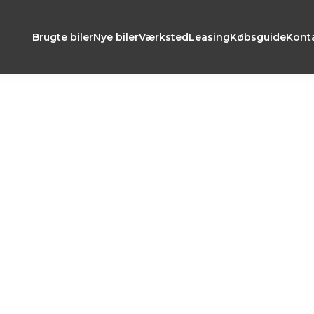
Brugte biler
Nye biler
Værksted
Leasing
Købsguide
Kont