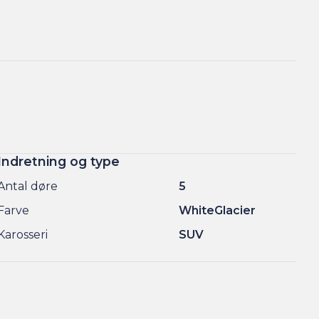
Indretning og type
Antal døre
5
Farve
WhiteGlacier
Karosseri
SUV