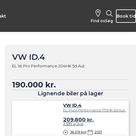
akt
Book tid
Find os
Søg
VW ID.4
EL 1st Pro Performance 204HK 5d Aut.
190.000 kr.
Lignende biler på lager
VW ID.4
EL Pure Performance 170HK 5d Aut.
209.800
kr.
2.539
kr./md.
36.219 km
2021