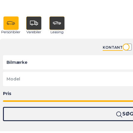
Personbiler
Varebiler
Leasing
KONTANT
Bilmærke
Model
SØ