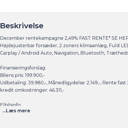
Beskrivelse
December rentekampagne 2,49% FAST RENTE* SE HER | På
Højdejusterbar forsæder, 2 zoners klimaanlæg, Fuld LED
Carplay / Android Auto, Navigation, Bluetooth, Træthed
Finansieringsforslag:
Bilens pris: 199.900,-
Udbetaling: 39.980,-, Månedligydelse: 2.149,-, Rente fa
kredit omkostninger: 46.311,-
Elbilsinfo:
...Læs mere
Rækkevidde: (WLTP): 517 km
Hjemmeladning: 11 kw/3 faser (ca. 8,25 timer)
Hurtigladning: 125kw (10-80% = ca. 27 min)