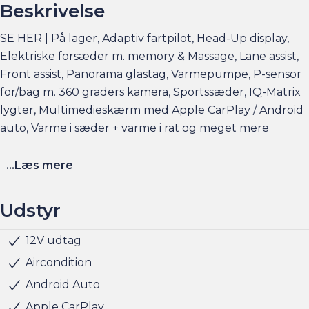
Beskrivelse
SE HER | På lager, Adaptiv fartpilot, Head-Up display,
Elektriske forsæder m. memory & Massage, Lane assist,
Front assist, Panorama glastag, Varmepumpe, P-sensor
for/bag m. 360 graders kamera, Sportssæder, IQ-Matrix
lygter, Multimedieskærm med Apple CarPlay / Android
auto, Varme i sæder + varme i rat og meget mere
Garanti: 8 år eller 160.000 km. på batteri fra bilens 1.
...Læs mere
indregistreringsdato.
Udstyr
Du kan tilkøbe udvidet garanti på bilen i op til 36 mdr.
Køb f.eks. 24 måneder til 13.770 kr.
12V udtag
Kørecomputer
Multifunktionsrat
Musikstreaming via bluetooth
Navigation
Nøglefri start
Parkeringssensor bag
Radio
Regnsensor
Servo
Sædevarme for
Udvendig temperaturmåler
USB stik
Alufælge
Fuld LED forlygter
LED baglygter
LED forlygter
LED kørelys
Mørktonede ruder bag
Armlæn
Armlæn bag
Højdejusterbart førersæde
Justerbart rat
Kopholder
Læderrat
Multijusterbart rat
Splitbagsæde
ABS
Airbag
Dæktrykssensor
ESP
Isofix
Selealarm
Skiltegenkendelse
Startspærre
Bilen er på lager til hurtig levering
Rat m. varme
Glastag
Head-up display
Parkeringssensor for
Parkeringssensor for/bag
360° kamera
Bakkamera
Klimaanlæg
Klimaanlæg 2-zoner
Tonede ruder
Blindvinkelassistent
Aircondition
Elbilsinfo:
Android Auto
Rækkevidde: (WLTP): 491km
Apple CarPlay
Hjemmeladning: 11kw (ca. 8 timer)