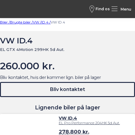
Find os
Menu
Biler /
Brugte biler /
VW /
ID.4 /
VW ID.4
VW ID.4
EL GTX 4Motion 299HK 5d Aut.
260.000 kr.
Bliv kontaktet, hvis der kommer lign. biler på lager
Bliv kontaktet
Lignende biler på lager
VW ID.4
EL Pro Performance 204HK 5d Aut.
278.800
kr.