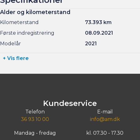
Lørdag kl. 11.00 - 15.00
Alder og kilometerstand
Søndag kl. 10.00 - 15.00
Kilometerstand
73.393 km
Første indregistrering
08.09.2021
Modelår
2021
+ Vis flere
Kundeservice
Telefon
E-mail
36 93 10 00
info@am.dk
Mandag - fredag
kl. 07.30 - 17.30