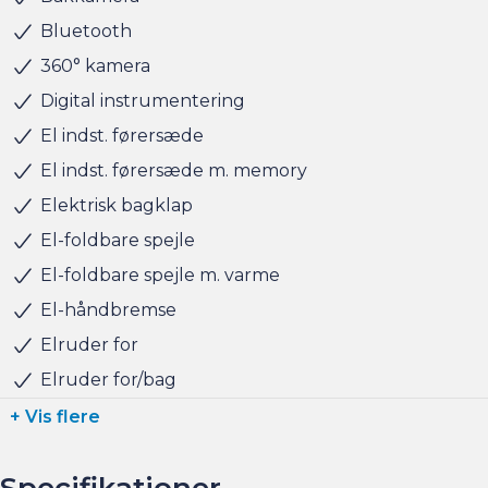
finansiering til markedets bedste priser og vilkår, og vi
Bluetooth
tager naturligvis også gerne din nuværende bil i bytte,
360° kamera
hvis du har behov for at få afsat den.
Digital instrumentering
El indst. førersæde
Vi ses i Søborg
El indst. førersæde m. memory
Elektrisk bagklap
El-foldbare spejle
El-foldbare spejle m. varme
El-håndbremse
Elruder for
Elruder for/bag
+ Vis flere
Specifikationer