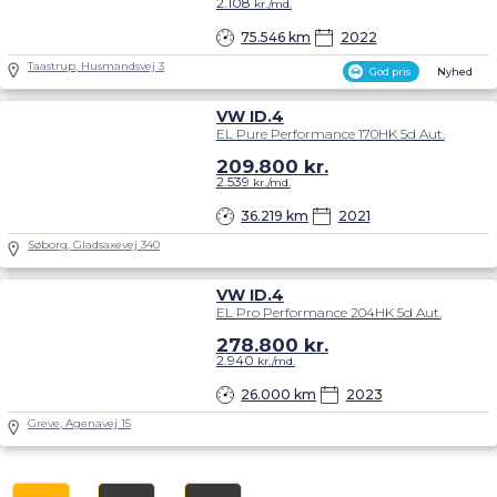
2.108
kr./md.
75.546 km
2022
Taastrup, Husmandsvej 3
God pris
Nyhed
VW ID.4
EL Pure Performance 170HK 5d Aut.
209.800
kr.
2.539
kr./md.
36.219 km
2021
Søborg, Gladsaxevej 340
VW ID.4
EL Pro Performance 204HK 5d Aut.
278.800
kr.
2.940
kr./md.
26.000 km
2023
Greve, Agenavej 15