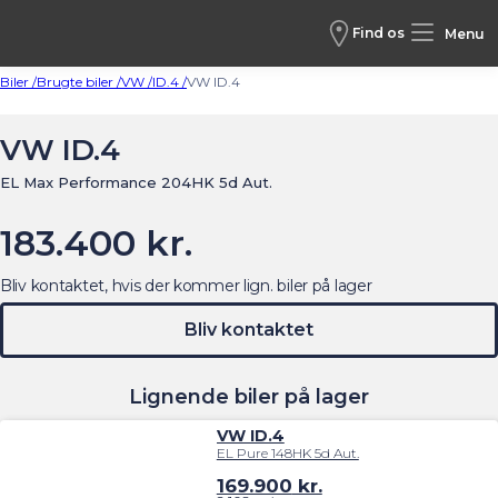
Find os
Menu
Biler /
Brugte biler /
VW /
ID.4 /
VW ID.4
VW ID.4
EL Max Performance 204HK 5d Aut.
183.400 kr.
Bliv kontaktet, hvis der kommer lign. biler på lager
Bliv kontaktet
Lignende biler på lager
VW ID.4
EL Pure 148HK 5d Aut.
169.900
kr.