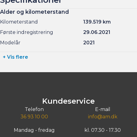
Alder og kilometerstand
Kilometerstand
139.519 km
Første indregistrering
29.06.2021
Modelår
2021
+ Vis flere
Kundeservice
Telefon
E-mail
36 93 10 00
info@am.dk
Mandag - fredag
kl. 07.30 - 17.30