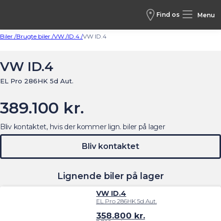
Find os
Menu
Biler /
Brugte biler /
VW /
ID.4 /
VW ID.4
VW ID.4
EL Pro 286HK 5d Aut.
389.100 kr.
Bliv kontaktet, hvis der kommer lign. biler på lager
Bliv kontaktet
Lignende biler på lager
VW ID.4
EL Pro 286HK 5d Aut.
358.800
kr.