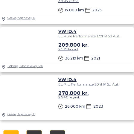
3.728
kr./md.
17.000 km
2025
Greve, Agenavej 15
VW ID.4
EL Pure Performance 170HK 5d Aut.
209.800
kr.
2.539
kr./md.
36.219 km
2021
Søborg, Gladsaxevej 340
VW ID.4
EL Pro Performance 204HK 5d Aut.
278.800
kr.
2.940
kr./md.
26.000 km
2023
Greve, Agenavej 15