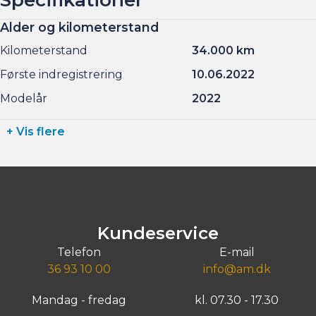
Alder og kilometerstand
Kilometerstand
34.000 km
Første indregistrering
10.06.2022
Modelår
2022
+ Vis flere
Kundeservice
Telefon
E-mail
36 93 10 00
info@am.dk
Mandag - fredag
kl. 07.30 - 17.30