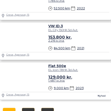
1.786
kr./md.
52.500 km
2022
Greve, Agenavej 15
VW ID.3
EL City 150HK 5d Aut.
153.800
kr.
2.216
kr./md.
84.500 km
2021
Greve, Agenavej 15
Fiat 500e
EL Icon 118HK 3d Aut.
129.000
kr.
1.487
kr./md.
9.000 km
2023
Greve, Agenavej 15
Nyhed