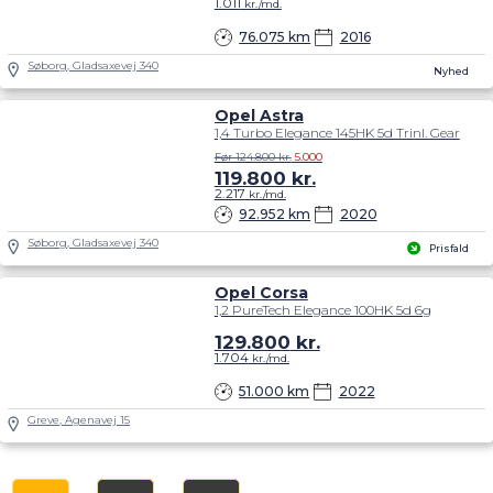
1.011
kr./md.
76.075 km
2016
Søborg, Gladsaxevej 340
Nyhed
Opel Astra
1,4 Turbo Elegance 145HK 5d Trinl. Gear
Før 124.800 kr.
5.000
119.800
kr.
2.217
kr./md.
92.952 km
2020
Søborg, Gladsaxevej 340
Prisfald
Opel Corsa
1,2 PureTech Elegance 100HK 5d 6g
129.800
kr.
1.704
kr./md.
51.000 km
2022
Greve, Agenavej 15