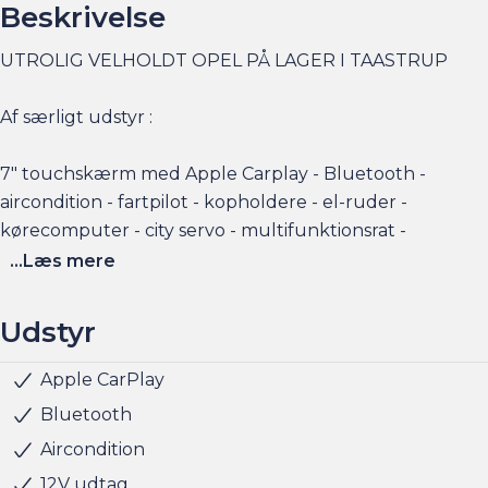
Beskrivelse
UTROLIG VELHOLDT OPEL PÅ LAGER I TAASTRUP
Af særligt udstyr :
7" touchskærm med Apple Carplay - Bluetooth -
aircondition - fartpilot - kopholdere - el-ruder -
kørecomputer - city servo - multifunktionsrat -
højdejusterbart føresæde - o.m.a.
...Læs mere
Fragus garantiordning tilbydes
Udstyr
Husk at booke en forudgående aftale om besigtigelse
Apple CarPlay
6 Airbags
ABS
Antispin
Dæktrykssensor
ESP
eller prøvetur direkte via am.dk eller på telefon 36 93 15
Bluetooth
00 så er bilen gjort klar, når du kommer, og der er tid til
Aircondition
at snakke om handlen efterfølgende.
12V udtag