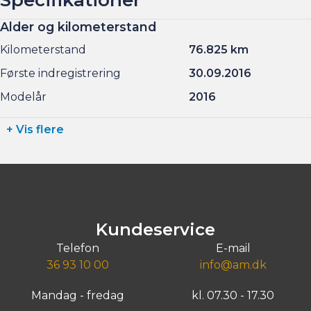
Alder og kilometerstand
Kilometerstand
76.825 km
Første indregistrering
30.09.2016
Modelår
2016
+ Vis flere
Kundeservice
Telefon
E-mail
36 93 10 00
info@am.dk
Mandag - fredag
kl. 07.30 - 17.30