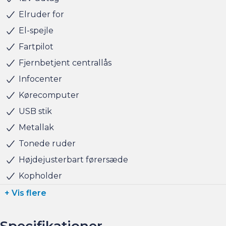
Altid 150 brugte biler på lager !
Elruder for
El-spejle
BILEN STÅR HOS ANDERSEN & MARTINI - TAASTRUP
Fartpilot
Fjernbetjent centrallås
Infocenter
Kørecomputer
USB stik
Metallak
Tonede ruder
Højdejusterbart førersæde
Kopholder
+ Vis flere
Specifikationer