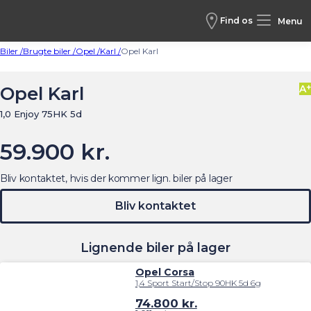
Find os
Menu
Biler /
Brugte biler /
Opel /
Karl /
Opel Karl
+
Opel Karl
A
1,0 Enjoy 75HK 5d
59.900 kr.
Bliv kontaktet, hvis der kommer lign. biler på lager
Bliv kontaktet
Lignende biler på lager
Opel Corsa
1,4 Sport Start/Stop 90HK 5d 6g
74.800
kr.