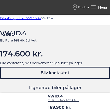
Find os
Menu
Biler /
Brugte biler /
VW /
ID.4 /
VW ID.4
VW ID.4
SOLGT
EL Pure 148HK 5d Aut.
174.600 kr.
Bliv kontaktet, hvis der kommer lign. biler på lager
Bliv kontaktet
Lignende biler på lager
VW ID.4
EL Pure 148HK 5d Aut.
169.900
kr.