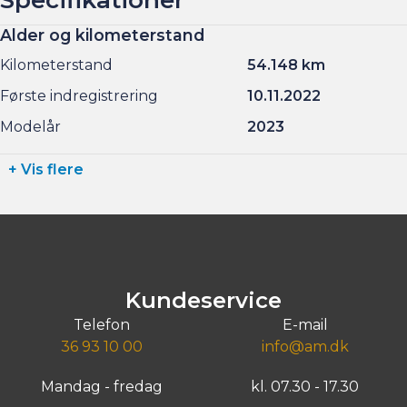
Alder og kilometerstand
Kilometerstand
54.148 km
Første indregistrering
10.11.2022
Modelår
2023
+ Vis flere
Kundeservice
Telefon
E-mail
36 93 10 00
info@am.dk
Mandag - fredag
kl. 07.30 - 17.30