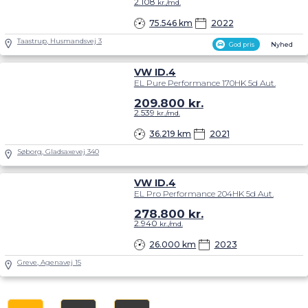
2.108
kr./md.
75.546 km
2022
Taastrup, Husmandsvej 3
God pris
Nyhed
VW ID.4
EL Pure Performance 170HK 5d Aut.
209.800
kr.
2.539
kr./md.
36.219 km
2021
Søborg, Gladsaxevej 340
VW ID.4
EL Pro Performance 204HK 5d Aut.
278.800
kr.
2.940
kr./md.
26.000 km
2023
Greve, Agenavej 15