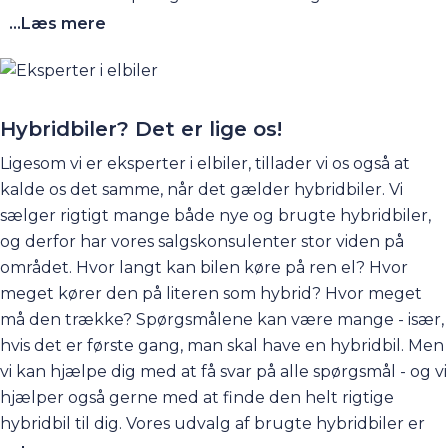
af dem på Agenavej 15 i Greve. Så kom forbi og få en
...Læs mere
prøvetur i sin drømme-elbil. Hos os kan du være sikker
på, at du får den bedste rådgivning om de elektriske
biler. Du kan eventuelt begynde med at gå ind på
vores hjemmeside og læse vores store elbil-guide, hvor
Hybridbiler? Det er lige os!
du kan få rigtigt meget at vide om elbiler - inkl. ofte
Ligesom vi er eksperter i elbiler, tillader vi os også at
stillede spørgsmål. Du kan finde siden ved at klikke
her
.
kalde os det samme, når det gælder
hybridbiler
. Vi
sælger rigtigt mange både nye og brugte hybridbiler,
og derfor har vores salgskonsulenter stor viden på
området. Hvor langt kan bilen køre på ren el? Hvor
meget kører den på literen som hybrid? Hvor meget
må den trække? Spørgsmålene kan være mange - især,
hvis det er første gang, man skal have en hybridbil. Men
vi kan hjælpe dig med at få svar på alle spørgsmål - og vi
hjælper også gerne med at finde den helt rigtige
hybridbil til dig. Vores udvalg af
brugte hybridbiler
er