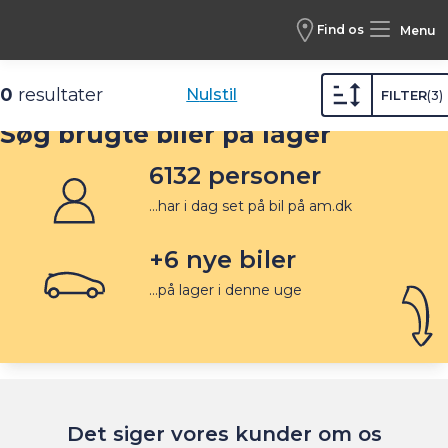
Find os
Menu
Biler /
Brugte biler
0
resultater
Nulstil
FILTER
3
Søg brugte biler på lager
6132
personer
...har i dag set på bil på am.dk
+
6
nye biler
...på lager i denne uge
Det siger vores kunder om os