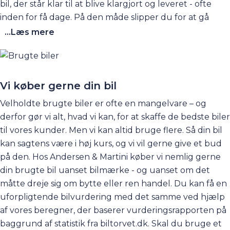
bil, der står klar til at blive klargjort og leveret - ofte
inden for få dage. På den måde slipper du for at gå
rundt og vente spændt på din nye bil i lang tid. Det kan
...Læs mere
også være, at du måske har brug for at skifte bil lige nu
og ikke kan vente - fx fordi, din leasingaftale udløber -
eller måske har familien bare brug for en ekstra bil her
og nu. Find brugte biler på lager her på siden, og kom
Vi køber gerne din bil
og få en prøvetur. Der er rigtig god sandsynlighed for,
Velholdte brugte biler er ofte en mangelvare – og
at den kan leveres hurtigt!
derfor gør vi alt, hvad vi kan, for at skaffe de bedste biler
til vores kunder. Men vi kan altid bruge flere. Så din bil
kan sagtens være i høj kurs, og vi vil gerne give et bud
på den. Hos Andersen & Martini køber vi nemlig gerne
din brugte bil uanset bilmærke - og uanset om det
måtte dreje sig om bytte eller ren handel. Du kan få en
uforpligtende
bilvurdering
med det samme ved hjælp
af vores beregner, der baserer vurderingsrapporten på
baggrund af statistik fra biltorvet.dk. Skal du bruge et