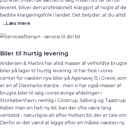
punkter, inden de sættes til salg. Inden du får din bil
leveret, bliver den professionelt klargjort af nogle af de
bedste klargøringsfolk i landet. Det betyder, at du altid
modtager en skinnende ny bil, der står skarpt både
...Læs mere
indvendigt og udvendigt. Derfor kan vi med glæde og
god samvittighed aflevere bilerne til vores glade
kunder, der kan køre af sted i en bil, der ser ud som ny,
også selvom den skulle have nogle kilometer bag sig.
Biler til hurtig levering
Hos Andersen & Martini lever vi af tilfredse kunder, og
Andersen & Martini har altid masser af velholdte brugte
derfor er det vigtigt for os, at du oplever, at din nye bil
biler på lager til hurtig levering. Vi har flest i vores
er i tip-top stand, når du henter den hos os i en af vores
center for næsten nye biler på Agenavej 15 i Greve, som
afdelinger.
er en af Danmarks største - men vi har også masser af
brugte biler til salg i vores øvrige
afdelinger
i
Storkøbenhavn, nemlig i Glostrup, Søborg og Taastrup.
Køber man en helt ny bil, kan der ofte være lang
ventetid - naturligvis alt efter hvilken bil, der er tale om.
Derfor er det værd at kigge efter en måske næsten ny