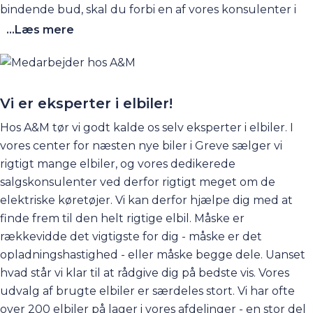
bindende bud, skal du forbi en af vores konsulenter i
Greve, så vedkommende kan gennemgå bilen.
Kontakt
...Læs mere
os her
. Hos Andersen og Martini er det nemt at få solgt
sin bil - uanset, om du har i sinde at købe en ny bil hos os
eller ej.
Vi er eksperter i elbiler!
Hos A&M tør vi godt kalde os selv eksperter i elbiler. I
vores center for næsten nye biler i Greve sælger vi
rigtigt mange elbiler, og vores dedikerede
salgskonsulenter ved derfor rigtigt meget om de
elektriske køretøjer. Vi kan derfor hjælpe dig med at
finde frem til den helt rigtige elbil. Måske er
rækkevidde det vigtigste for dig - måske er det
opladningshastighed - eller måske begge dele. Uanset
hvad står vi klar til at rådgive dig på bedste vis. Vores
udvalg af brugte elbiler er særdeles stort. Vi har ofte
over 200 elbiler på lager i vores afdelinger - en stor del