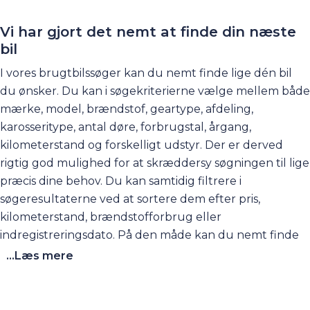
hvilken låntype der er den rigtige for dig og meget,
meget mere.
Vi har gjort det nemt at finde din næste
bil
I vores brugtbilssøger kan du nemt finde lige dén bil
du ønsker. Du kan i søgekriterierne vælge mellem både
mærke, model, brændstof, geartype, afdeling,
karosseritype, antal døre, forbrugstal, årgang,
kilometerstand og forskelligt udstyr. Der er derved
rigtig god mulighed for at skræddersy søgningen til lige
præcis dine behov. Du kan samtidig filtrere i
søgeresultaterne ved at sortere dem efter pris,
kilometerstand, brændstofforbrug eller
indregistreringsdato. På den måde kan du nemt finde
fx vores billigste brugte biler eller de biler der har
...Læs mere
færrest kilometer på tælleren.