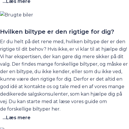
særdeles stort, og derfor går du ikke forgæves, hvis du
...Læs mere
besøger os for at finde en velholdt brugt hybridbil. Vi
sælger også nye hybrider af mærkerne Opel, Kia og
Peugeot, som vi er autoriseret forhandler af. Se
mere
her
. Vi har også en stor guide om hybridbiler, du
Hvilken biltype er den rigtige for dig?
kan tage et kig på til at begynde med. Den finder
Er du helt på det rene med, hvilken
biltype
der er den
du
her
.
rigtige til dit behov? Hvis ikke, er vi klar til at hjælpe dig!
Vi har ekspertisen, der kan gøre dig mere sikker på dit
valg. Der findes mange forskellige biltyper, og måske er
der en biltype, du ikke kender, eller som du ikke ved,
kunne være den rigtige for dig. Derfor er det altid en
god idé at
kontakte os
og tale med en af vores mange
dedikerede salgskonsulenter, som kan hjælpe dig på
vej. Du kan starte med at læse vores guide om
de
forskellige biltyper
her
.
...Læs mere