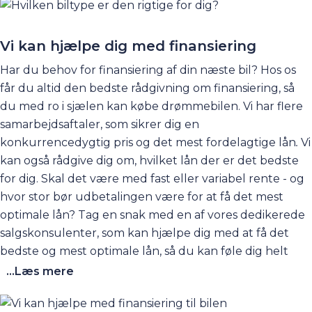
Vi kan hjælpe dig med finansiering
Har du behov for finansiering af din næste bil? Hos os
får du altid den bedste rådgivning om finansiering, så
du med ro i sjælen kan købe drømmebilen. Vi har flere
samarbejdsaftaler, som sikrer dig en
konkurrencedygtig pris og det mest fordelagtige lån
.
Vi
kan også rådgive dig om, hvilket lån der er det bedste
for dig. Skal det være med fast eller variabel rente - og
hvor stor bør udbetalingen være for at få det mest
optimale lån? Tag en snak med en af vores dedikerede
salgskonsulenter, som kan hjælpe dig med at få det
bedste og mest optimale lån, så du kan føle dig helt
tryg ved din biløkonomi. Du kan starte med at tage et
...Læs mere
kig på vores informative og
omfattende
finansieringsguide
. Her kan du læse alt om,