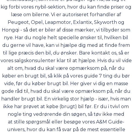
kig forbi vores
nybil-sektion
, hvor du kan finde priser og
læse om bilerne. Vi er autoriseret forhandler af
Peugeot, Opel, Leapmotor, Exlantix, Skyworth og
Hongqi - så det er biler af disse mærker, vi tilbyder som
nye. Har du nogle helt specielle ønsker til, hvilken bil
du gerne vil have, kan vi hjælpe dig med at finde frem
til lige præcis den bil,
du
ønsker. Bare
kontakt os
, så er
vores salgskonsulenter klar til at hjælpe. Hvis du vil vide
alt om, hvad du skal være opmærksom på, når du
køber en brugt bil, så klik på vores guide
7 ting du bør
vide, før du køber brugt bil
. Her giver vi dig en masse
gode råd til, hvad du skal være opmærksom på, når du
handler brugt bil. En virkelig stor hjælp - især, hvis man
ikke har prøvet at købe (brugt) bil før. Er du i tvivl om
nogle ting vedrørende din søgen, så tøv ikke med
at
stille spørgsmål
eller besøge vores
A&M Guide-
univers
, hvor du kan få svar på de mest essentielle