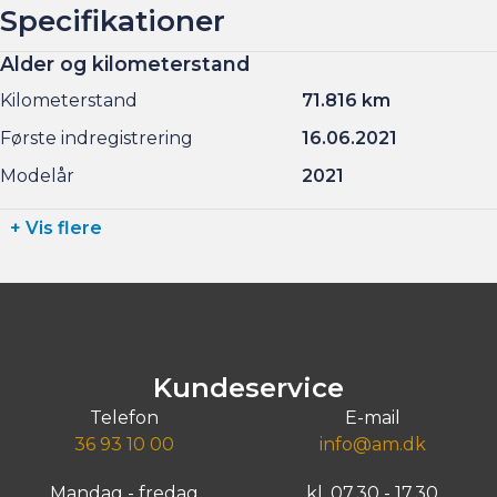
Specifikationer
Alder og kilometerstand
Kilometerstand
71.816 km
Første indregistrering
16.06.2021
Modelår
2021
+ Vis flere
Kundeservice
Telefon
E-mail
36 93 10 00
info@am.dk
Mandag - fredag
kl. 07.30 - 17.30