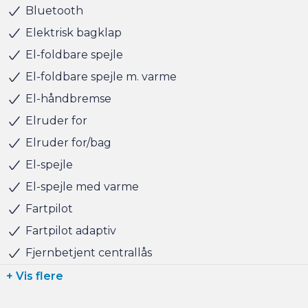
Bluetooth
Har du behov for et billån, så kan vi hjælpe med
finansiering til markedets bedste priser og vilkår, og vi
Elektrisk bagklap
tager naturligvis også gerne din nuværende bil i bytte,
El-foldbare spejle
hvis du har behov for at få afsat den.
El-foldbare spejle m. varme
El-håndbremse
Vi ses i Søborg
Elruder for
Elruder for/bag
El-spejle
El-spejle med varme
Fartpilot
Fartpilot adaptiv
Fjernbetjent centrallås
+ Vis flere