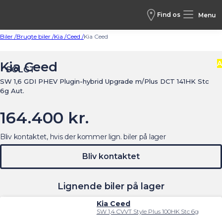
Find os
Menu
Biler /
Brugte biler /
Kia /
Ceed /
Kia Ceed
Kia Ceed
A
SOLGT
SW 1,6 GDI PHEV Plugin-hybrid Upgrade m/Plus DCT 141HK Stc
6g Aut.
164.400 kr.
Bliv kontaktet, hvis der kommer lign. biler på lager
Bliv kontaktet
Lignende biler på lager
Kia Ceed
SW 1,4 CVVT Style Plus 100HK Stc 6g