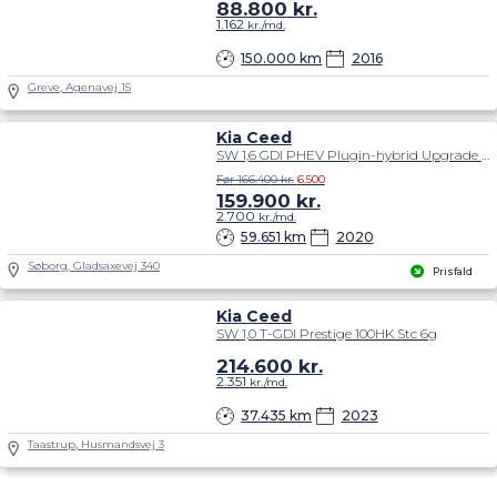
88.800
kr.
1.162
kr./md.
150.000 km
2016
Greve, Agenavej 15
Kia Ceed
SW 1,6 GDI PHEV Plugin-hybrid Upgrade m/Plus DCT 141HK Stc 6g Aut.
Før 166.400 kr.
6.500
159.900
kr.
2.700
kr./md.
59.651 km
2020
Søborg, Gladsaxevej 340
Prisfald
Kia Ceed
SW 1,0 T-GDI Prestige 100HK Stc 6g
214.600
kr.
2.351
kr./md.
37.435 km
2023
Taastrup, Husmandsvej 3