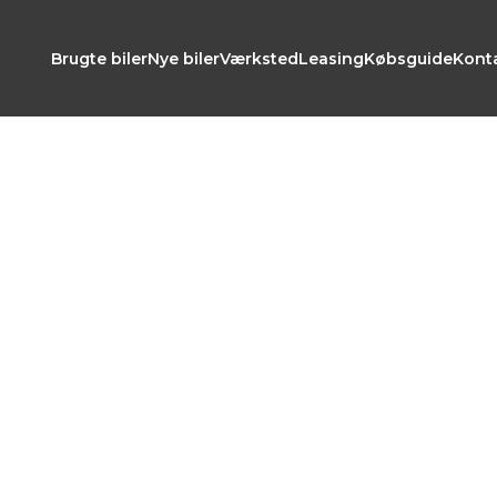
Brugte biler
Nye biler
Værksted
Leasing
Købsguide
Kont