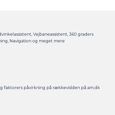
dvinkelassistent, Vejbaneassistent, 360 graders
ening, Navigation og meget mere
r og faktorers påvirkning på rækkevidden på am.dk
- så er bilen gjort klar, når du kommer, og der er
en efterfølgende.