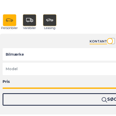
Personbiler
Varebiler
Leasing
KONTANT
Bilmærke
Model
SØ