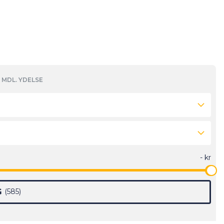
MDL. YDELSE
G
585