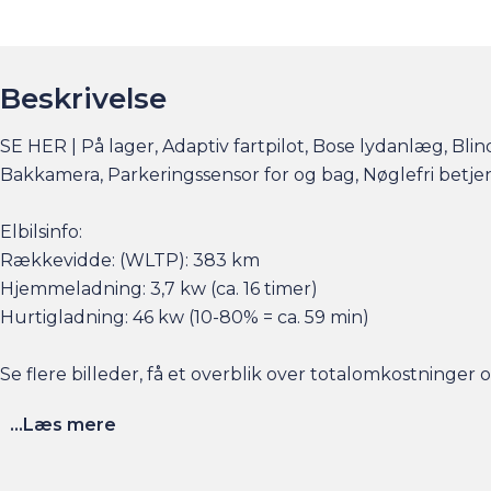
Beskrivelse
SE HER | På lager, Adaptiv fartpilot, Bose lydanlæg, Blin
Bakkamera, Parkeringssensor for og bag, Nøglefri betj
Elbilsinfo:
Rækkevidde: (WLTP): 383 km
Hjemmeladning: 3,7 kw (ca. 16 timer)
Hurtigladning: 46 kw (10-80% = ca. 59 min)
Se flere billeder, få et overblik over totalomkostninge
...Læs mere
Husk at booke en forudgående aftale her eller via am.dk 
sat tid af med en salgskonsulent til at snakke om handl