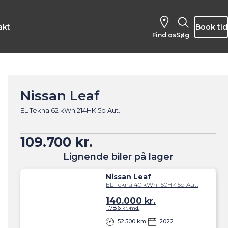
akt
Book tid
Find os
Søg
Nissan Leaf
EL Tekna 62 kWh 214HK 5d Aut.
109.700 kr.
Lignende biler på lager
Nissan Leaf
EL Tekna 40 kWh 150HK 5d Aut.
140.000
kr.
1.786
kr./md.
52.500 km
2022