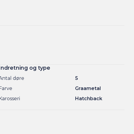
Indretning og type
Antal døre
5
Farve
Graametal
Karosseri
Hatchback