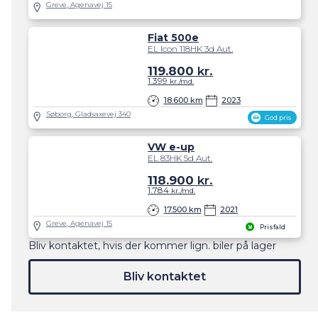
Greve, Agenavej 15
Fiat 500e
EL Icon 118HK 3d Aut.
119.800
kr.
1.399
kr./md.
18.600 km
2023
Søborg, Gladsaxevej 340
God pris
VW e-up
EL 83HK 5d Aut.
118.900
kr.
1.784
kr./md.
17.500 km
2021
Greve, Agenavej 15
Prisfald
Bliv kontaktet, hvis der kommer lign. biler på lager
Bliv kontaktet