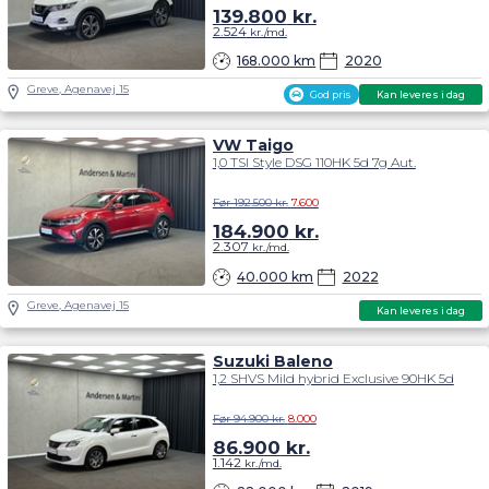
139.800
kr.
2.524
kr./md.
168.000 km
2020
Greve, Agenavej 15
God pris
Kan leveres i dag
VW Taigo
1,0 TSI Style DSG 110HK 5d 7g Aut.
Før 192.500 kr.
7.600
184.900
kr.
2.307
kr./md.
40.000 km
2022
Greve, Agenavej 15
Kan leveres i dag
Suzuki Baleno
1,2 SHVS Mild hybrid Exclusive 90HK 5d
Før 94.900 kr.
8.000
86.900
kr.
1.142
kr./md.