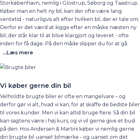
Storkøbenhavn, nemlig i Glostrup, Søborg og Taastrup.
Køber man en helt ny bil, kan der ofte være lang
ventetid - naturligvis alt efter hvilken bil, der er tale om.
Derfor er det værd at kigge efter en måske næsten ny
bil, der står klar til at blive klargjort og leveret - ofte
inden for få dage. På den måde slipper du for at gå
rundt og vente spændt på din nye bil i lang tid. Det kan
...Læs mere
også være, at du måske har brug for at skifte bil lige nu
og ikke kan vente - fx fordi, din leasingaftale udløber -
eller måske har familien bare brug for en ekstra bil her
og nu. Find brugte biler på lager her på siden, og kom
Vi køber gerne din bil
og få en prøvetur. Der er rigtig god sandsynlighed for,
Velholdte brugte biler er ofte en mangelvare – og
at den kan leveres hurtigt!
derfor gør vi alt, hvad vi kan, for at skaffe de bedste biler
til vores kunder. Men vi kan altid bruge flere. Så din bil
kan sagtens være i høj kurs, og vi vil gerne give et bud
på den. Hos Andersen & Martini køber vi nemlig gerne
din brugte bil uanset bilmærke - og uanset om det