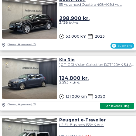
55 Advanced Quattro 408HK 5d Aut.
298.900
kr.
3.138
kr./md.
53.000 km
2023
Greve, Agenavej 15
Super pris
Kia Rio
1,0 T-GDI Vision Collection DCT 120HK 5d Aut.
124.800
kr.
2.293
kr./md.
131.000 km
2020
Greve, Agenavej 15
Kan leveres i dag
Peugeot e-Traveller
L2 EL Business 136HK Aut.
Før 289.900 kr.
11.000