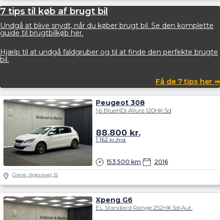
7 tips til køb af brugt bil
Undgå at blive snydt, når du køber brugt bil. Se den komplette
guide til brugtbilkøb her.
Hjælp til at undgå faldgruber og til at finde den perfekte brugte
bil.
Få de 7 tips her ⇒
Peugeot 308
1,6 BlueHDi Allure 120HK 5d
88.800
kr.
1.162
kr./md.
153.500 km
2016
Greve, Agenavej 15
Xpeng G6
EL Standard Range 252HK 5d Aut.