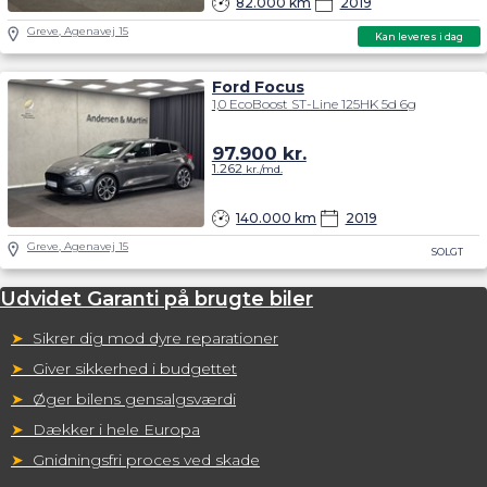
82.000 km
2019
Greve, Agenavej 15
Kan leveres i dag
Ford Focus
1,0 EcoBoost ST-Line 125HK 5d 6g
97.900
kr.
1.262
kr./md.
140.000 km
2019
Greve, Agenavej 15
SOLGT
Udvidet Garanti på brugte biler
➤
Sikrer dig mod dyre reparationer
➤
Giver sikkerhed i budgettet
➤
Øger bilens gensalgsværdi
➤
Dækker i hele Europa
➤
Gnidningsfri proces ved skade