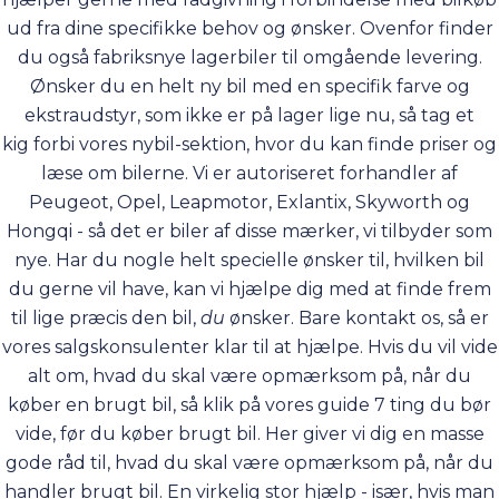
ud fra dine specifikke behov og ønsker. Ovenfor finder
du også fabriksnye lagerbiler til omgående levering.
Ønsker du en helt ny bil med en specifik farve og
ekstraudstyr, som ikke er på lager lige nu, så tag et
kig forbi vores
nybil-sektion
, hvor du kan finde priser og
læse om bilerne. Vi er autoriseret forhandler af
Peugeot, Opel, Leapmotor, Exlantix, Skyworth og
Hongqi - så det er biler af disse mærker, vi tilbyder som
nye. Har du nogle helt specielle ønsker til, hvilken bil
du gerne vil have, kan vi hjælpe dig med at finde frem
til lige præcis den bil,
du
ønsker. Bare
kontakt os
, så er
vores salgskonsulenter klar til at hjælpe. Hvis du vil vide
alt om, hvad du skal være opmærksom på, når du
køber en brugt bil, så klik på vores guide
7 ting du bør
vide, før du køber brugt bil
. Her giver vi dig en masse
gode råd til, hvad du skal være opmærksom på, når du
handler brugt bil. En virkelig stor hjælp - især, hvis man