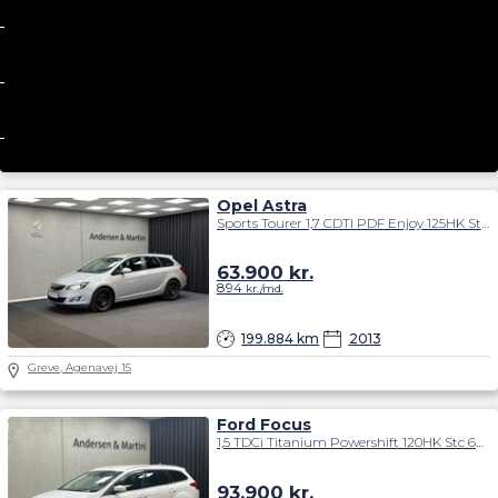
Opel Astra
Sports Tourer 1,7 CDTI PDF Enjoy 125HK Stc 6g
63.900
kr.
894
kr./md.
199.884 km
2013
Greve, Agenavej 15
Ford Focus
1,5 TDCi Titanium Powershift 120HK Stc 6g Aut.
93.900
kr.