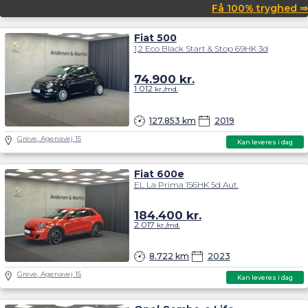
Få 100% tryghed ⇒
Fiat 500
1,2 Eco Black Start & Stop 69HK 3d
74.900
kr.
1.012
kr./md.
127.853 km
2019
Greve, Agenavej 15
Kan leveres i dag
Fiat 600e
EL La Prima 156HK 5d Aut.
184.400
kr.
2.017
kr./md.
8.722 km
2023
Greve, Agenavej 15
Kan leveres i dag