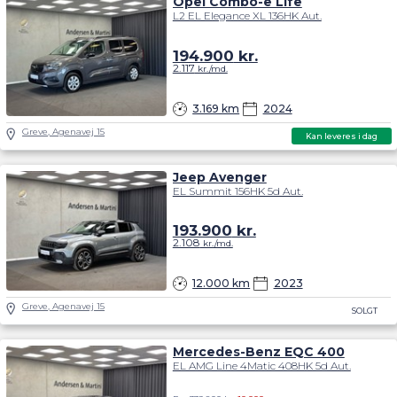
Opel Combo-e Life
L2 EL Elegance XL 136HK Aut.
194.900
kr.
2.117
kr./md.
3.169 km
2024
Greve, Agenavej 15
Kan leveres i dag
Jeep Avenger
EL Summit 156HK 5d Aut.
193.900
kr.
2.108
kr./md.
12.000 km
2023
Greve, Agenavej 15
SOLGT
Mercedes-Benz EQC 400
EL AMG Line 4Matic 408HK 5d Aut.