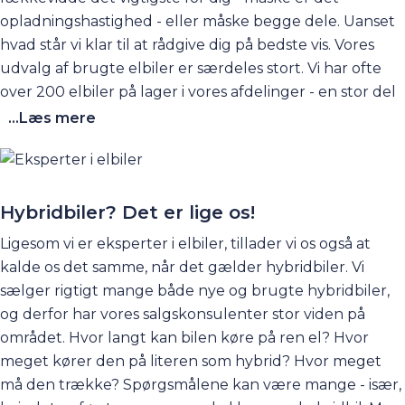
opladningshastighed - eller måske begge dele. Uanset
hvad står vi klar til at rådgive dig på bedste vis. Vores
udvalg af brugte elbiler er særdeles stort. Vi har ofte
over 200 elbiler på lager i vores afdelinger - en stor del
af dem på Agenavej 15 i Greve. Så kom forbi og få en
...Læs mere
prøvetur i sin drømme-elbil. Hos os kan du være sikker
på, at du får den bedste rådgivning om de elektriske
biler. Du kan eventuelt begynde med at gå ind på
vores hjemmeside og læse vores store elbil-guide, hvor
Hybridbiler? Det er lige os!
du kan få rigtigt meget at vide om elbiler - inkl. ofte
Ligesom vi er eksperter i elbiler, tillader vi os også at
stillede spørgsmål. Du kan finde siden ved at klikke
her
.
kalde os det samme, når det gælder
hybridbiler
. Vi
sælger rigtigt mange både nye og brugte hybridbiler,
og derfor har vores salgskonsulenter stor viden på
området. Hvor langt kan bilen køre på ren el? Hvor
meget kører den på literen som hybrid? Hvor meget
må den trække? Spørgsmålene kan være mange - især,