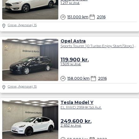
1.217
kr./md.
151.000 km
2016
Greve, Agenavej 15
Opel Astra
Sports Tourer 1,0 Turbo Enjoy Start/Stop 105HK Stc
119.900
kr.
1.509
kr./md.
158.000 km
2016
Greve, Agenavej 15
Tesla Model Y
EL RWD 299HK 5d Aut.
249.600
kr.
2.652
kr./md.