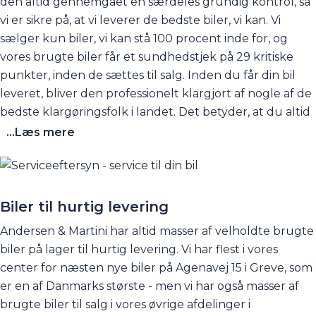
den altid gennemgået en særdeles grundig kontrol, så
vi er sikre på, at vi leverer de bedste biler, vi kan. Vi
sælger kun biler, vi kan stå 100 procent inde for, og
vores brugte biler får et sundhedstjek på 29 kritiske
punkter, inden de sættes til salg. Inden du får din bil
leveret, bliver den professionelt klargjort af nogle af de
bedste klargøringsfolk i landet. Det betyder, at du altid
modtager en skinnende ny bil, der står skarpt både
...Læs mere
indvendigt og udvendigt. Derfor kan vi med glæde og
god samvittighed aflevere bilerne til vores glade
kunder, der kan køre af sted i en bil, der ser ud som ny,
også selvom den skulle have nogle kilometer bag sig.
Biler til hurtig levering
Hos Andersen & Martini lever vi af tilfredse kunder, og
Andersen & Martini har altid masser af velholdte brugte
derfor er det vigtigt for os, at du oplever, at din nye bil
biler på lager til hurtig levering. Vi har flest i vores
er i tip-top stand, når du henter den hos os i en af vores
center for næsten nye biler på Agenavej 15 i Greve, som
afdelinger.
er en af Danmarks største - men vi har også masser af
brugte biler til salg i vores øvrige
afdelinger
i