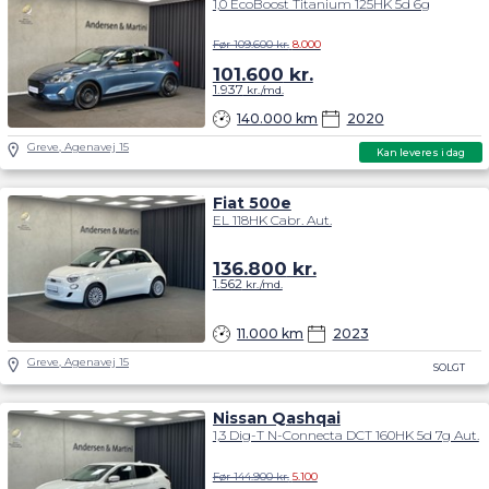
1,0 EcoBoost Titanium 125HK 5d 6g
Før 109.600 kr.
8.000
101.600
kr.
1.937
kr./md.
140.000 km
2020
Greve, Agenavej 15
Kan leveres i dag
Fiat 500e
EL 118HK Cabr. Aut.
136.800
kr.
1.562
kr./md.
11.000 km
2023
Greve, Agenavej 15
SOLGT
Nissan Qashqai
1,3 Dig-T N-Connecta DCT 160HK 5d 7g Aut.
Før 144.900 kr.
5.100