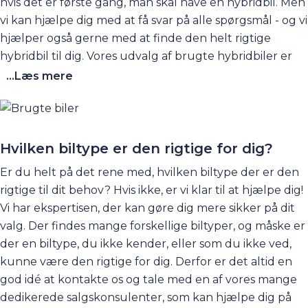
hvis det er første gang, man skal have en hybridbil. Men
vi kan hjælpe dig med at få svar på alle spørgsmål - og vi
hjælper også gerne med at finde den helt rigtige
hybridbil til dig. Vores udvalg af
brugte hybridbiler
er
særdeles stort, og derfor går du ikke forgæves, hvis du
...Læs mere
besøger os for at finde en velholdt brugt hybridbil. Vi
sælger også nye hybrider af mærkerne Opel, Kia og
Peugeot, som vi er autoriseret forhandler af. Se
mere
her
. Vi har også en stor guide om hybridbiler, du
Hvilken biltype er den rigtige for dig?
kan tage et kig på til at begynde med. Den finder
Er du helt på det rene med, hvilken
biltype
der er den
du
her
.
rigtige til dit behov? Hvis ikke, er vi klar til at hjælpe dig!
Vi har ekspertisen, der kan gøre dig mere sikker på dit
valg. Der findes mange forskellige biltyper, og måske er
der en biltype, du ikke kender, eller som du ikke ved,
kunne være den rigtige for dig. Derfor er det altid en
god idé at
kontakte os
og tale med en af vores mange
dedikerede salgskonsulenter, som kan hjælpe dig på