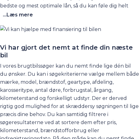
bedste og mest optimale lån, så du kan føle dig helt
tryg ved din biløkonomi. Du kan starte med at tage et
...Læs mere
kig på vores informative og
omfattende
finansieringsguide
. Her kan du læse alt om,
hvilken låntype der er den rigtige for dig og meget,
meget mere.
Vi har gjort det nemt at finde din næste
bil
I vores brugtbilssøger kan du nemt finde lige dén bil
du ønsker. Du kan i søgekriterierne vælge mellem både
mærke, model, brændstof, geartype, afdeling,
karosseritype, antal døre, forbrugstal, årgang,
kilometerstand og forskelligt udstyr. Der er derved
rigtig god mulighed for at skræddersy søgningen til lige
præcis dine behov. Du kan samtidig filtrere i
søgeresultaterne ved at sortere dem efter pris,
kilometerstand, brændstofforbrug eller
indregistreringsdato. På den måde kan du nemt finde