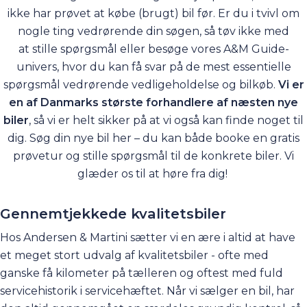
ikke har prøvet at købe (brugt) bil før. Er du i tvivl om
nogle ting vedrørende din søgen, så tøv ikke med
at
stille spørgsmål
eller besøge vores
A&M Guide-
univers
, hvor du kan få svar på de mest essentielle
spørgsmål vedrørende vedligeholdelse og bilkøb.
Vi er
en af Danmarks største forhandlere af næsten nye
biler
, så vi er helt sikker på at vi også kan finde noget til
dig. Søg din nye bil her – du kan både booke en gratis
prøvetur og stille spørgsmål til de konkrete biler. Vi
glæder os til at høre fra dig!
Gennemtjekkede kvalitetsbiler
Hos Andersen & Martini sætter vi en ære i altid at have
et meget stort udvalg af kvalitetsbiler - ofte med
ganske få kilometer på tælleren og oftest med fuld
servicehistorik i servicehæftet. Når vi sælger en bil, har