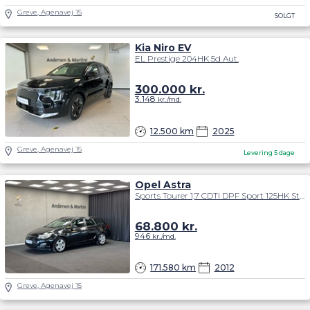
Greve, Agenavej 15
SOLGT
Kia Niro EV
EL Prestige 204HK 5d Aut.
300.000
kr.
3.148
kr./md.
12.500 km
2025
Greve, Agenavej 15
Levering 5 dage
Opel Astra
Sports Tourer 1,7 CDTI DPF Sport 125HK Stc 6g
68.800
kr.
946
kr./md.
171.580 km
2012
Greve, Agenavej 15