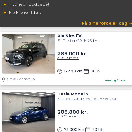
➤
Tryghed i budgettet
➤
Eksklusive tilbud
Få dine fordele i dag ⇒
Kia Niro EV
EL Prestige 204HK 5d Aut.
289.000
kr.
3.040
kr./md.
12.400 km
2025
Greve, Agenavej 15
Levering 5 dage
Tesla Model Y
EL Long Range AWD 514HK 5d Aut.
288.800
kr.
3.038
kr./md.
73.000 km
2023