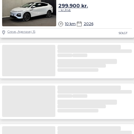
299.900
kr.
-
kr./md.
10 km
2026
Greve, Agenavej 15
SOLGT