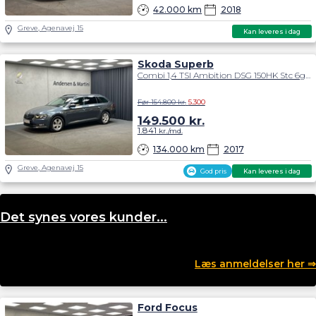
42.000 km
2018
Greve, Agenavej 15
Kan leveres i dag
Skoda Superb
Combi 1,4 TSI Ambition DSG 150HK Stc 6g Aut.
Før 154.800 kr.
5.300
149.500
kr.
1.841
kr./md.
134.000 km
2017
Greve, Agenavej 15
God pris
Kan leveres i dag
Det synes vores kunder...
Læs anmeldelser her ⇒
Ford Focus