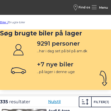
Find os
Menu
Biler /
Brugte biler
Søg brugte biler på lager
9291
personer
...har i dag set på bil på am.dk
+
7
nye biler
...på lager i denne uge
335
resultater
Nulstil
FILTER
3
Audi E-tron