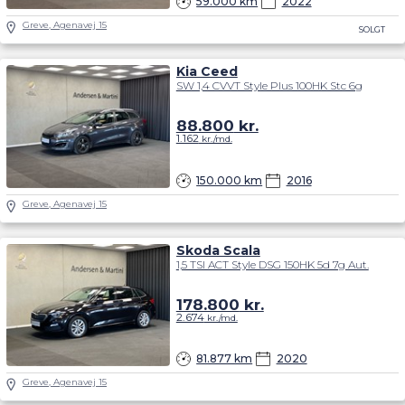
59.000 km
2022
Greve, Agenavej 15
SOLGT
Kia Ceed
SW 1,4 CVVT Style Plus 100HK Stc 6g
88.800
kr.
1.162
kr./md.
150.000 km
2016
Greve, Agenavej 15
Skoda Scala
1,5 TSI ACT Style DSG 150HK 5d 7g Aut.
178.800
kr.
2.674
kr./md.
81.877 km
2020
Greve, Agenavej 15