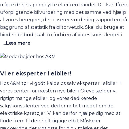
måtte dreje sig om bytte eller ren handel. Du kan få en
uforpligtende
bilvurdering
med det samme ved hjælp
af vores beregner, der baserer vurderingsrapporten på
baggrund af statistik fra biltorvet.dk. Skal du bruge et
bindende bud, skal du forbi en af vores konsulenter i
Greve, så vedkommende kan gennemgå bilen.
Kontakt
...Læs mere
os her
. Hos Andersen og Martini er det nemt at få solgt
sin bil - uanset, om du har i sinde at købe en ny bil hos os
eller ej.
Vi er eksperter i elbiler!
Hos A&M tør vi godt kalde os selv eksperter i elbiler. I
vores center for næsten nye biler i Greve sælger vi
rigtigt mange elbiler, og vores dedikerede
salgskonsulenter ved derfor rigtigt meget om de
elektriske køretøjer. Vi kan derfor hjælpe dig med at
finde frem til den helt rigtige elbil. Måske er
rækkevidde det vigtigste for dig - måske er det