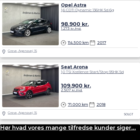
Opel Astra
1,6 CDTI Dynamic 136HK 5d 6g
98.900
kr.
1.273
kr./md.
114.500 km
2017
Greve, Agenavej 15
Seat Arona
1,0 TSI Xcellence Start/Stop 95HK 5d
109.900
kr.
2.507
kr./md.
71.000 km
2018
Greve, Agenavej 15
SOLGT
Hør hvad vores mange tilfredse kunder siger...