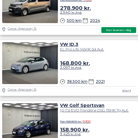
278.900
kr.
2.940
kr./md.
500 km
2024
Greve, Agenavej 15
Kan leveres i dag
VW ID.3
EL Pro Life 145HK 5d Aut.
168.800
kr.
2.097
kr./md.
38.500 km
2021
Greve, Agenavej 15
SOLGT
VW Golf Sportsvan
1,0 TSI EVO Trendline DSG 115HK 7g Aut.
Før 168.800 kr.
9.900
158.900
kr.
3.425
kr./md.